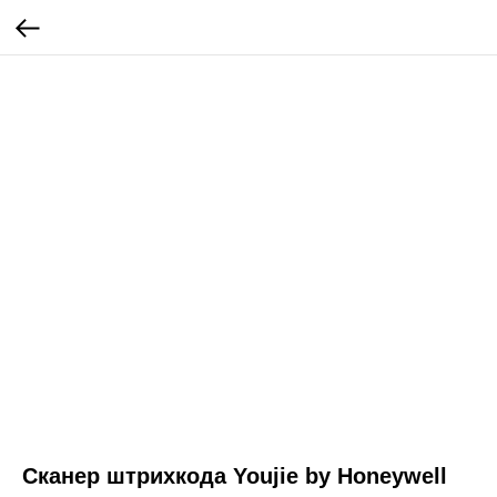
Cканер штрихкода Youjie by Honeywell